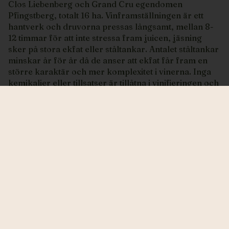
Clos Liebenberg och Grand Cru egendomen
Pfingstberg, totalt 16 ha. Vinframställningen är ett
hantverk och druvorna pressas långsamt, mellan 8-
12 timmar för att inte stressa fram juicen, jäsning
sker på stora ekfat eller ståltankar. Antalet ståltankar
minskar år för år då de anser att ekfat får fram en
större karaktär och mer komplexitet i vinerna. Inga
kemikalier eller tillsatser är tillåtna i vinifieringen och
alla viner jäser med hjälp av den naturliga jästen. De
innehar EU- certifikat för ekologisk odling, Biodyvin
(franskt biodynamiskt certifikat) och Demeter
(största biodynamiska förbundet). Att dricka ett vin
från Valentin Zusslin är en upplevelse och den ska
respekteras med allt jobb som gjorts för att du ska få
dricka något av det bästa Alsace kan leverera.
Missa inte vinsläpp eller andra