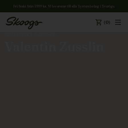
Fri frakt från 1999 kr. Vi levererar till alla Systembolag i Sverige.
(0)
FRANKRIKE
/
ALSACE
Valentin Zusslin