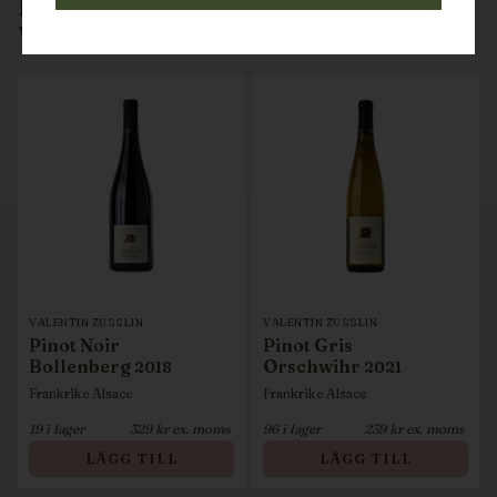
DRYCKER FRÅN
VALENTIN ZUSSLIN
VALENTIN ZUSSLIN
VALENTIN ZUSSLIN
Pinot Noir
Pinot Gris
Bollenberg
Orschwihr
2018
2021
Frankrike
Alsace
Frankrike
Alsace
19
i lager
329
kr ex. moms
96
i lager
239
kr ex. moms
LÄGG TILL
LÄGG TILL