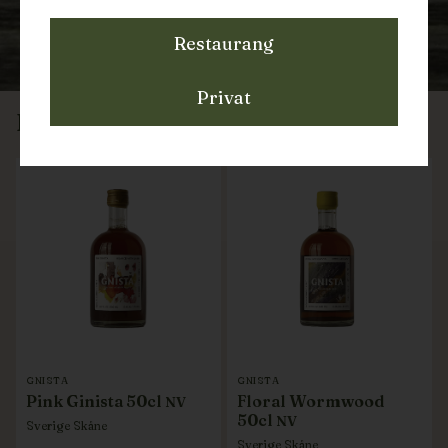
Restaurang
Privat
DRYCKER FRÅN
GNISTA
GNISTA
GNISTA
Pink Ginista 50cl
Floral Wormwood
NV
50cl
NV
Sverige
Skåne
Sverige
Skåne