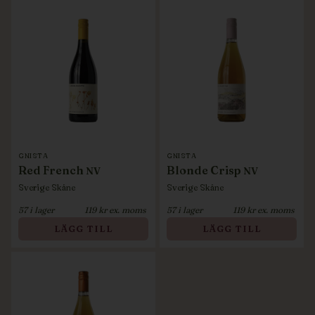
GNISTA
GNISTA
Red French
Blonde Crisp
NV
NV
Sverige
Skåne
Sverige
Skåne
57
i lager
119
kr ex. moms
57
i lager
119
kr ex. moms
LÄGG TILL
LÄGG TILL