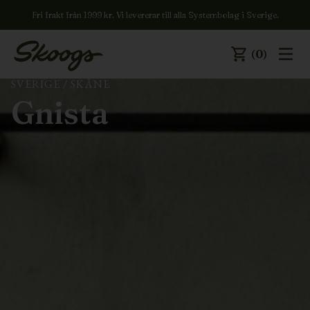
Fri frakt från 1999 kr. Vi levererar till alla Systembolag i Sverige.
(0)
SVERIGE
/
SKÅNE
Gnista