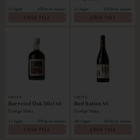
4
i lager
179
kr ex. moms
4
i lager
179
kr ex. moms
LÄGG TILL
LÄGG TILL
GNISTA
GNISTA
Barreled Oak 50cl
Red Italian
NV
NV
Sverige
Skåne
Sverige
Skåne
4
i lager
179
kr ex. moms
48
i lager
119
kr ex. moms
LÄGG TILL
LÄGG TILL