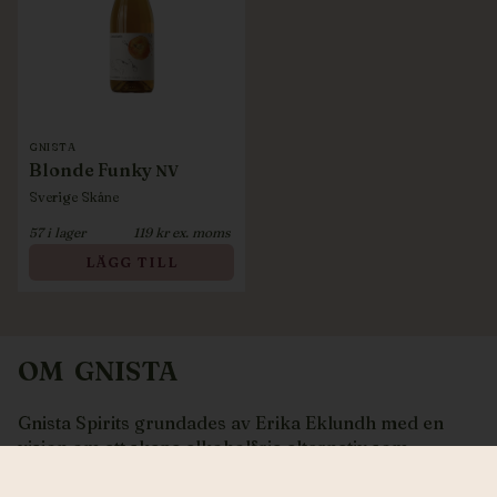
GNISTA
Blonde Funky
NV
Sverige
Skåne
57
i lager
119
kr ex. moms
LÄGG TILL
OM
GNISTA
Gnista Spirits grundades av Erika Eklundh med en
vision om att skapa alkoholfria alternativ som
erbjuder samma komplexitet, struktur och
matvänlighet som vin – utan att försöka efterlikna