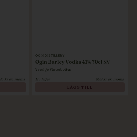
OGIN DISTILLERY
Ogin Barley Vodka 41% 70cl
NV
Sverige
Västerbotten
95
kr ex. moms
11
i lager
599
kr ex. moms
LÄGG TILL