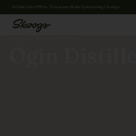
Fri frakt från 1999 kr. Vi levererar till alla Systembolag i Sverige.
SVERIGE
/
VÄSTERBOTTEN
Ogin Distill