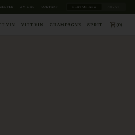
CENTER
OM OSS
KONTAKT
RESTAURANG
PRIVAT
(0)
T VIN
VITT VIN
CHAMPAGNE
SPRIT