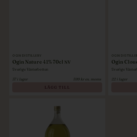
OGIN DISTILLERY
OGIN DISTILLE
Ogin Nature 41% 70cl
Ogin Clou
NV
Sverige
Västerbotten
Sverige
Väster
37
i lager
599
kr ex. moms
22
i lager
LÄGG TILL