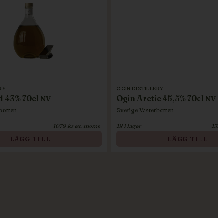
RY
OGIN DISTILLERY
d 43% 70cl
Ogin Arctic 45,5% 70cl
NV
NV
botten
Sverige
Västerbotten
1079
kr ex. moms
18
i lager
13
LÄGG TILL
LÄGG TILL