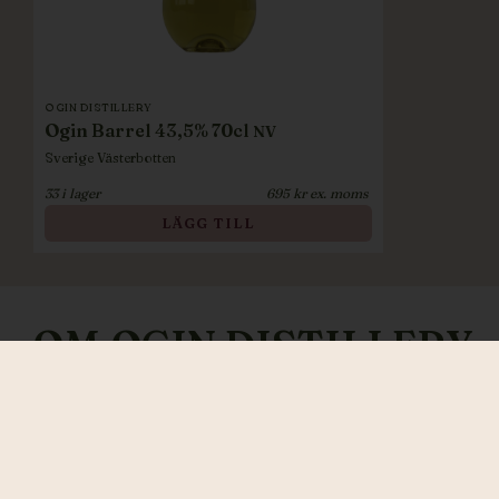
OGIN DISTILLERY
Ogin Barrel 43,5% 70cl
NV
Sverige
Västerbotten
33
i lager
695
kr ex. moms
LÄGG TILL
OM
OGIN DISTILLERY
Här har vi ett litet spännande hantverksdestilleri och 
havsbandet i Bottenviken. Med den speciella västerbot
ingredienserna till sina unika ginsorter. Den som en g
sina ginsorter med den smaken, Ógin Arctic, åkerbär, en