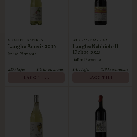
GIUSEPPE TRAVERSA
GIUSEPPE TRAVERSA
Langhe Arneis
Langhe Nebbiolo Il
2025
Ciabot
2023
Italien
Piemonte
Italien
Piemonte
213
i lager
179
kr ex. moms
176
i lager
219
kr ex. moms
LÄGG TILL
LÄGG TILL