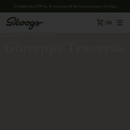
Fri frakt från 1999 kr. Vi levererar till alla Systembolag i Sverige.
(0)
ITALIEN
/
PIEMONTE
Giuseppe Traversa