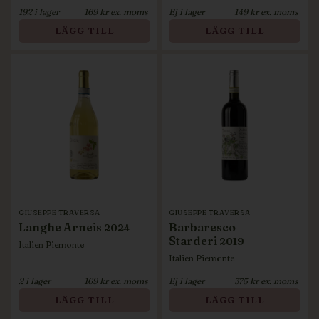
192
i lager
169
kr ex. moms
Ej i lager
149
kr ex. moms
LÄGG TILL
LÄGG TILL
GIUSEPPE TRAVERSA
GIUSEPPE TRAVERSA
Langhe Arneis
Barbaresco
2024
Starderi
2019
Italien
Piemonte
Italien
Piemonte
2
i lager
169
kr ex. moms
Ej i lager
375
kr ex. moms
LÄGG TILL
LÄGG TILL