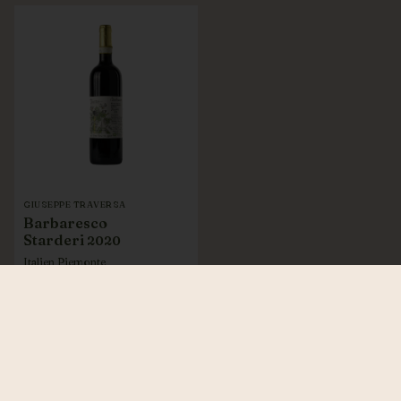
GIUSEPPE TRAVERSA
Barbaresco
Starderi
2020
Italien
Piemonte
11
i lager
395
kr ex. moms
LÄGG TILL