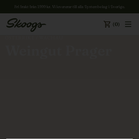
Fri frakt från 1999 kr. Vi levererar till alla Systembolag i Sverige.
(0)
ÖSTERRIKE
/
WACHAU
Weingut Prager