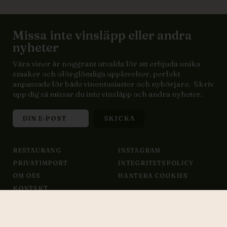
Missa inte vinsläpp eller andra
nyheter
Våra viner är noggrant utvalda för att erbjuda unika
smaker och oförglömliga upplevelser, perfekt
anpassade för både vinentusiaster och nybörjare. Skriv
upp dig så missar du inte vinsläpp och andra nyheter.
RESTAURANG
INSTAGRAM
PRIVATIMPORT
INTEGRITETSPOLICY
OM OSS
HANTERA COOKIES
KONTAKT