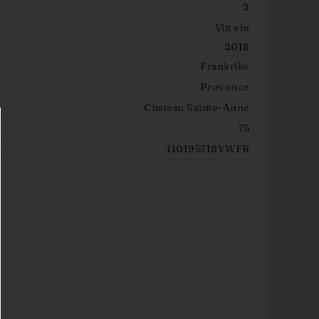
2
Vitt vin
2018
Frankrike
Provence
Chateau Sainte-Anne
75
110195718VWFR