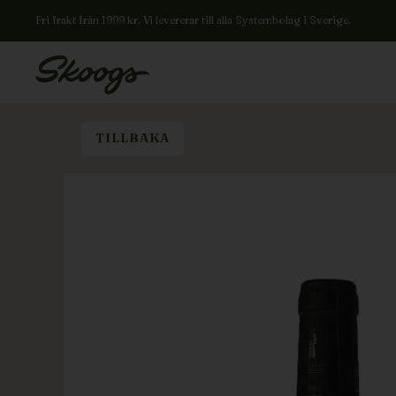
Fri frakt från 1999 kr. Vi levererar till alla Systembolag i Sverige.
TILLBAKA