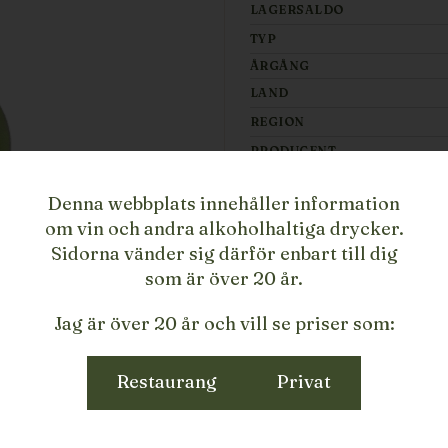
LAGERSALDO
TYP
ÅRGÅNG
LAND
REGION
PRODUCENT
STORLEK
Denna webbplats innehåller information
ARTIKELNUMMER/SKU
om vin och andra alkoholhaltiga drycker.
Sidorna vänder sig därför enbart till dig
som är över 20 år.
Jag är över 20 år och vill se priser som:
Restaurang
Privat