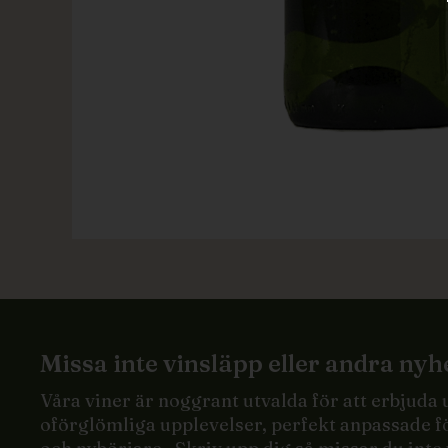
Missa inte vinsläpp eller andra nyh
Våra viner är noggrant utvalda för att erbjuda
oförglömliga upplevelser, perfekt anpassade f