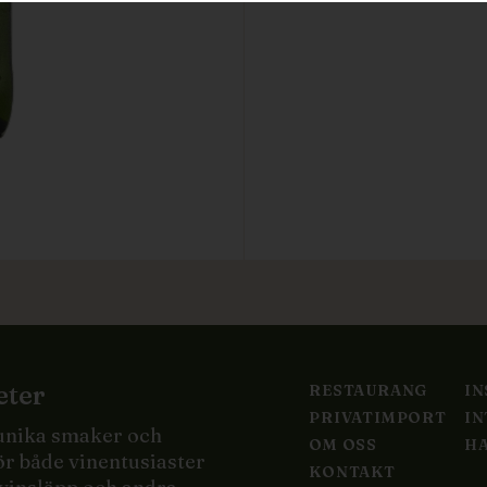
eter
RESTAURANG
I
PRIVATIMPORT
IN
 unika smaker och
OM OSS
HA
ör både vinentusiaster
KONTAKT