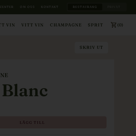
CENTER
OM OSS
KONTAKT
RESTAURANG
PRIVAT
(0)
T VIN
VITT VIN
CHAMPAGNE
SPRIT
SKRIV UT
NNE
 Blanc
LÄGG TILL