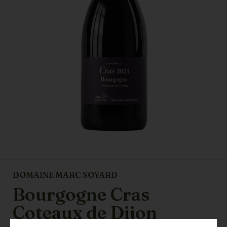
DOMAINE MARC SOYARD
Bourgogne Cras
Coteaux de Dijon