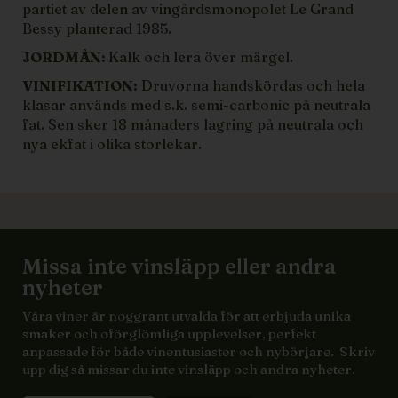
partiet av delen av vingårdsmonopolet Le Grand
Bessy planterad 1985.
JORDMÅN:
Kalk och lera över märgel.
VINIFIKATION:
Druvorna handskördas och hela
klasar används med s.k. semi-carbonic på neutrala
fat. Sen sker 18 månaders lagring på neutrala och
nya ekfat i olika storlekar.
Missa inte vinsläpp eller andra
nyheter
Våra viner är noggrant utvalda för att erbjuda unika
smaker och oförglömliga upplevelser, perfekt
anpassade för både vinentusiaster och nybörjare. Skriv
upp dig så missar du inte vinsläpp och andra nyheter.