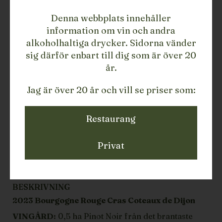
Rouge
Denna webbplats innehåller
479
SEK ex. moms
information om vin och andra
alkoholhaltiga drycker. Sidorna vänder
LÄGG TILL
sig därför enbart till dig som är över 20
år.
37
LAGERSALDO
Jag är över 20 år och vill se priser som:
Rött vin
TYP
2023
ÅRGÅNG
Frankrike
LAND
Restaurang
Bourgogne
REGION
Domaine Marc Soyard
PRODUCENT
Privat
75
STORLEK
110103823PRFR
ARTIKELNUMMER/SKU
BESKRIVNING
2023 Bourgogne Rouge Cras Coteaux de Dijon
VINGÅRD:
0,5 ha Pinot Noir från det brantaste