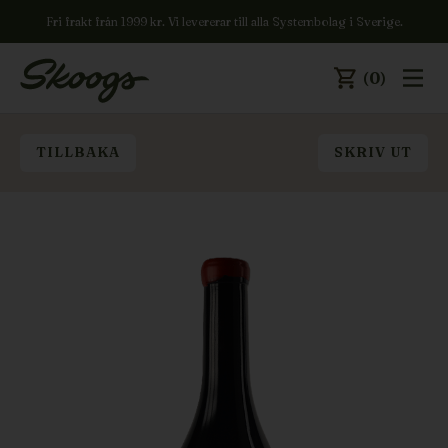
Fri frakt från 1999 kr. Vi levererar till alla Systembolag i Sverige.
(0)
TILLBAKA
SKRIV UT