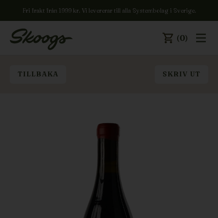
Fri frakt från 1999 kr. Vi levererar till alla Systembolag i Sverige.
(0)
TILLBAKA
SKRIV UT