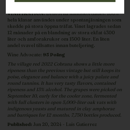
JORDMÅN:
Blå skiffer och röd lera
VINIFIKATION:
Druvorna handskördades. 100%
hela klasar användes under spontanjäsningen som
skedde på stora öppna träfat. Vinet lagrades sedan
12 månader på en blandning av stora ekfat 4300
liter och amforakrukor om 1500 liter. En liten
andel svavel tillsattes innan buteljering.
Wine Advocate:
95 Poäng
The village red 2022 Cobrana shows a little more
ripeness than the previous vintage but still keeps its
poise, elegance and balance with a juicy palate and
round tannins. It has very tasty flavors, contained
ripeness and 13% alcohol. The grapes were picked on
September 10, early for the cooler zone, fermented
with full clusters in open 5,000-liter oak vats with
indigenous yeasts and matured in clay amphorae
and barriques for 12 months. 7,750 bottles produced.
Published:
Jun 20, 2024 - Luis Gutierrez