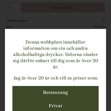
LÄGG TILL
16
LAGERSALDO
Rött vin
TYP
2022
ÅRGÅNG
Spanien
LAND
Denna webbplats innehåller
Bierzo
REGION
information om vin och andra
Veronica Ortega
PRODUCENT
alkoholhaltiga drycker. Sidorna vänder
75
STORLEK
sig därför enbart till dig som är över 20
110166822PRES
ARTIKELNUMMER/SKU
år.
BESKRIVNING
Jag är över 20 år och vill se priser som:
2022 Cobrana Mencia
VINGÅRD:
Mencia från en 90 år gammal vingård
Restaurang
750 meter över havet i Bierzo Alto. Blandat med
mindre andelar Dona Blanca, Palomino och
Privat
Alicante Bouchet.