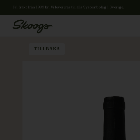
Fri frakt från 1999 kr. Vi levererar till alla Systembolag i Sverige.
TILLBAKA