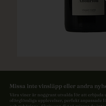
Missa inte vinsläpp eller andra nyh
Våra viner är noggrant utvalda för att erbjuda
oförglömliga upplevelser, perfekt anpassade f