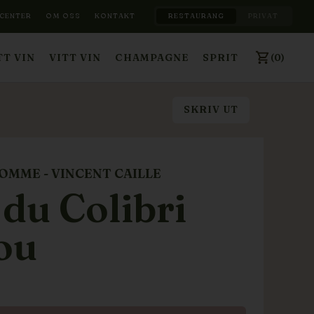
CENTER
OM OSS
KONTAKT
RESTAURANG
PRIVAT
(0)
T VIN
VITT VIN
CHAMPAGNE
SPRIT
SKRIV UT
OMME - VINCENT CAILLE
 du Colibri
ou