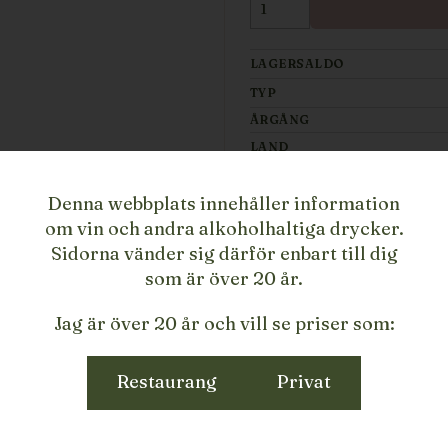
LAGERSALDO
TYP
ÅRGÅNG
LAND
REGION
Denna webbplats innehåller information
PRODUCENT
om vin och andra alkoholhaltiga drycker.
STORLEK
Sidorna vänder sig därför enbart till dig
ARTIKELNUMMER/SKU
som är över 20 år.
BESKRIVNING
Jag är över 20 år och vill se priser som:
2025 La part du Colibri
VINODLING:
100% Arbou
Restaurang
Privat
är 45+ år gamla utanför 
JORDMÅN:
Steniga jord
VINIFIKATION:
Druvorna