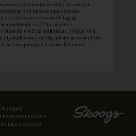
innan en varsam pressning. Jäsningen
ststammar och musten macererade
nder cirka en vecka, med daglig
sam extraktion. Efter avslutad
inet till rostfria ståltankar, följt av 6–8
teljerades med en låg tillsats av svavel för
ryck och ursprungskaraktär. Demeter-
NSTAGRAM
TEGRITETSPOLICY
NTERA COOKIES