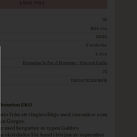
LÄGG TILL
35
Rött vin
2025
Frankrike
Loire
Domaine le Fay d Homme - Vincent Caille
75
110247625PRFR
 Abouriou EKO
rio från ett vingårsdläge med vinrankor som
byn Gorges.
ar med bergarter av typen Gabbro
 skördades för hand i början av september