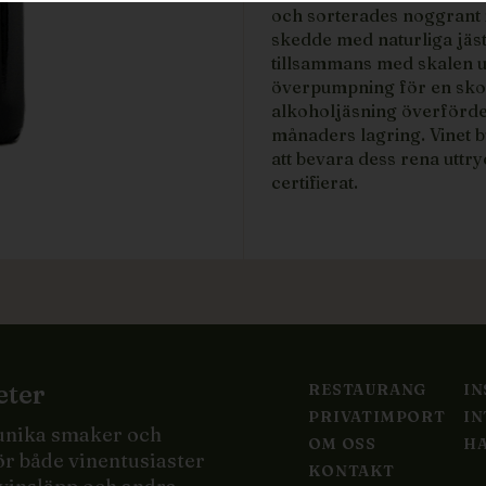
och sorterades noggrant 
skedde med naturliga jä
tillsammans med skalen u
överpumpning för en skon
alkoholjäsning överfördes v
månaders lagring. Vinet bu
att bevara dess rena utt
certifierat.
eter
RESTAURANG
I
PRIVATIMPORT
IN
 unika smaker och
OM OSS
HA
ör både vinentusiaster
KONTAKT