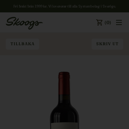
Fri frakt från 1999 kr. Vi levererar till alla Systembolag i Sverige.
(0)
TILLBAKA
SKRIV UT