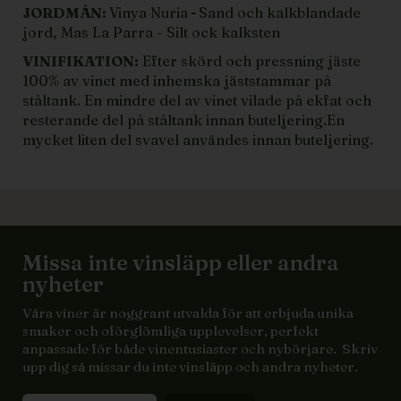
JORDMÅN:
Vinya Nuria
-
Sand och kalkblandade
jord, Mas La Parra - Silt ock kalksten
VINIFIKATION:
Efter skörd och pressning jäste
100% av vinet med inhemska jäststammar på
ståltank. En mindre del av vinet vilade på ekfat och
resterande del på ståltank innan buteljering.En
mycket liten del svavel användes innan buteljering.
Missa inte vinsläpp eller andra
nyheter
Våra viner är noggrant utvalda för att erbjuda unika
smaker och oförglömliga upplevelser, perfekt
anpassade för både vinentusiaster och nybörjare. Skriv
upp dig så missar du inte vinsläpp och andra nyheter.