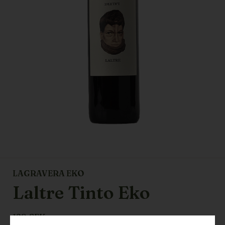
LAGRAVERA EKO
Laltre Tinto Eko
129
SEK ex. moms