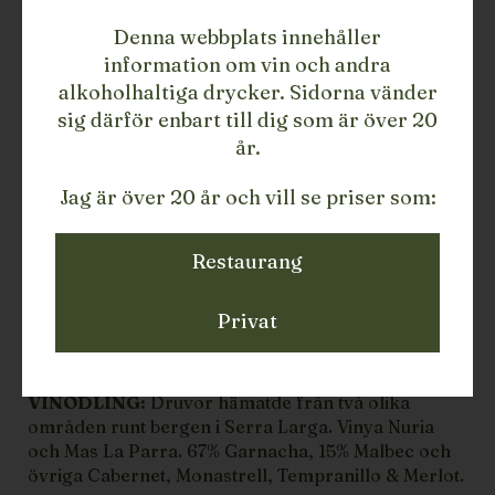
Denna webbplats innehåller
LÄGG TILL
information om vin och andra
alkoholhaltiga drycker. Sidorna vänder
488
LAGERSALDO
sig därför enbart till dig som är över 20
Rött vin
TYP
år.
2022
ÅRGÅNG
Spanien
LAND
Jag är över 20 år och vill se priser som:
Costers del Segre
REGION
Lagravera EKO
PRODUCENT
75
Restaurang
STORLEK
110136522PRES
ARTIKELNUMMER/SKU
Privat
BESKRIVNING
2022 Laltre Tinto EKO
VINODLING:
Druvor hämatde från två olika
områden runt bergen i Serra Larga. Vinya Nuria
och Mas La Parra. 67% Garnacha, 15% Malbec och
övriga Cabernet, Monastrell, Tempranillo & Merlot.