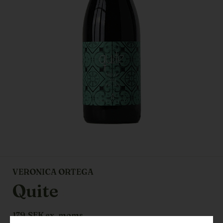
VERONICA ORTEGA
Quite
179
SEK ex. moms