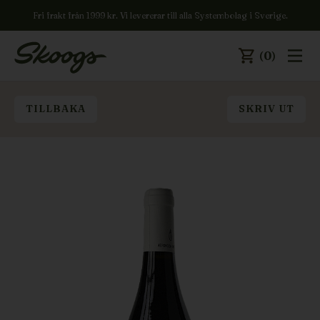
Fri frakt från 1999 kr. Vi levererar till alla Systembolag i Sverige.
(0)
TILLBAKA
SKRIV UT