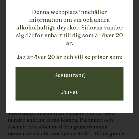
LÄGG TILL
Denna webbplats innehåller
information om vin och andra
455
LAGERSALDO
alkoholhaltiga drycker. Sidorna vänder
Rött vin
TYP
sig därför enbart till dig som är över 20
2024
ÅRGÅNG
år.
Spanien
LAND
Jag är över 20 år och vill se priser som:
Bierzo
REGION
Veronica Ortega
PRODUCENT
75
STORLEK
Restaurang
110102924PWES
ARTIKELNUMMER/SKU
Privat
BESKRIVNING
2024 Quite Mencia
VINGÅRD:
Mencia från Valtuille blandat med
mindre andelar Dona Blanca, Palomino och
Alicante Bouschet med den gemensamma
nämnaren att alla vinstockar är 80-100 år gamla.