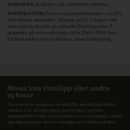
JORDMÅN:
Kalksten och sand med småsten.
VINIFIKATION:
Druvorna handskördades och 15%
hela klasar användes. Jäsning och 5-7 dagars lätt
maceration skedde på ståltank.Vinet lagrades 9
månader på stora använda ekfat 2500-5500 liter.
En liten andel svavel tillsattes innan buteljering.
Missa inte vinsläpp eller andra
nyheter
Våra viner är noggrant utvalda för att erbjuda unika
smaker och oförglömliga upplevelser, perfekt
anpassade för både vinentusiaster och nybörjare. Skriv
upp dig så missar du inte vinsläpp och andra nyheter.