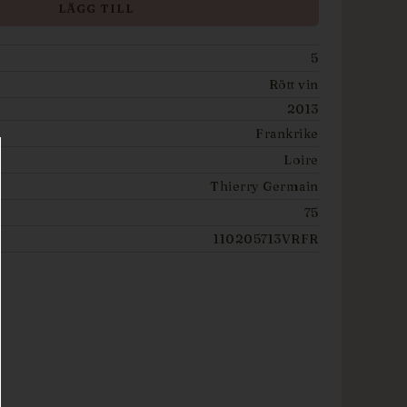
LÄGG TILL
5
Rött vin
2013
Frankrike
Loire
Thierry Germain
75
110205713VRFR