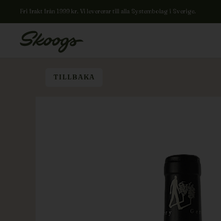
Fri frakt från 1999 kr. Vi levererar till alla Systembolag i Sverige.
TILLBAKA