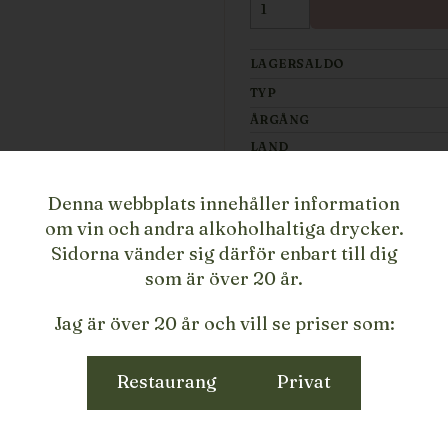
LAGERSALDO
TYP
ÅRGÅNG
LAND
REGION
Denna webbplats innehåller information
PRODUCENT
om vin och andra alkoholhaltiga drycker.
STORLEK
Sidorna vänder sig därför enbart till dig
ARTIKELNUMMER/SKU
som är över 20 år.
Jag är över 20 år och vill se priser som:
Restaurang
Privat