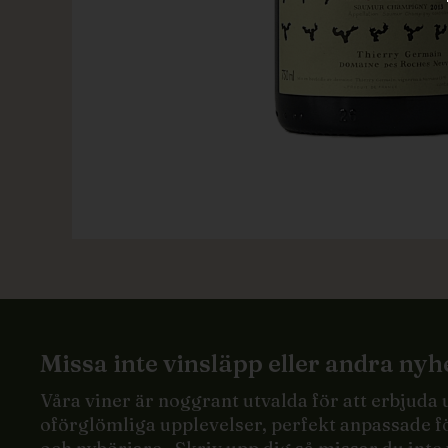
Missa inte vinsläpp eller andra nyh
Våra viner är noggrant utvalda för att erbjuda
oförglömliga upplevelser, perfekt anpassade f