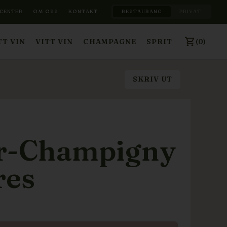
CENTER
OM OSS
KONTAKT
RESTAURANG
PRIVAT
(0)
T VIN
VITT VIN
CHAMPAGNE
SPRIT
SKRIV UT
r-Champigny
res