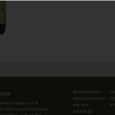
eter
RESTAURANG
I
PRIVATIMPORT
IN
 unika smaker och
OM OSS
HA
ör både vinentusiaster
KONTAKT