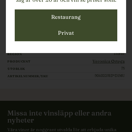
LÄGG TILL
Restaurang
22
LAGERSALDO
Rött vin
Privat
TYP
2018
ÅRGÅNG
Spanien
LAND
Bierzo
REGION
Veronica Ortega
PRODUCENT
75
STORLEK
904022918*D1MU
ARTIKELNUMMER/SKU
Missa inte vinsläpp eller andra
nyheter
Våra viner är noggrant utvalda för att erbjuda unika