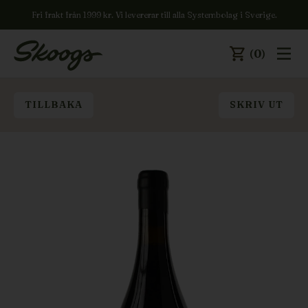
Fri frakt från 1999 kr. Vi levererar till alla Systembolag i Sverige.
(0)
TILLBAKA
SKRIV UT