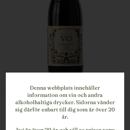
Denna webbplats innehåller
information om vin och andra
VERONICA ORTEGA
alkoholhaltiga drycker. Sidorna vänder
Version Orginal Mencia
sig därför enbart till dig som är över 20
år.
299
SEK ex. moms
Jag är över 20 år och vill se priser som: