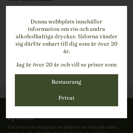
LÄGG TILL
Denna webbplats innehåller
information om vin och andra
0
LAGERSALDO
alkoholhaltiga drycker. Sidorna vänder
Sprit
TYP
sig därför enbart till dig som är över 20
2015
ÅRGÅNG
år.
Österrike
LAND
Rochelt
PRODUCENT
Jag är över 20 år och vill se priser som:
35
STORLEK
810149215SPAT
ARTIKELNUMMER/SKU
Restaurang
Privat
Missa inte vinsläpp eller andra
nyheter
Våra viner är noggrant utvalda för att erbjuda unika
smaker och oförglömliga upplevelser, perfekt