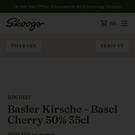
Fri frakt från 1999 kr. Vi levererar till alla Systembolag i Sverige.
(0)
TILLBAKA
SKRIV UT
ROCHELT
Basler Kirsche - Basel
Cherry 50% 35cl
1950
SEK ex. moms