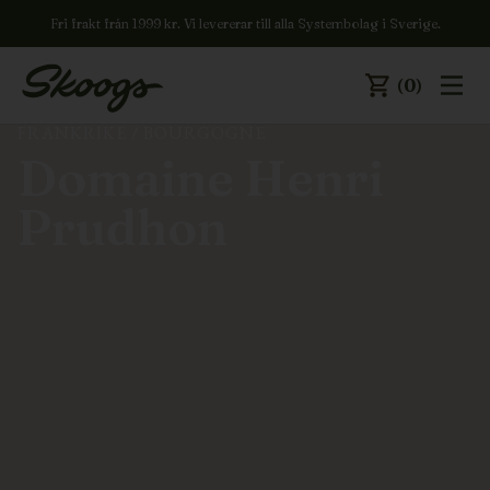
Fri frakt från 1999 kr. Vi levererar till alla Systembolag i Sverige.
(0)
FRANKRIKE
/
BOURGOGNE
Domaine Henri
Prudhon