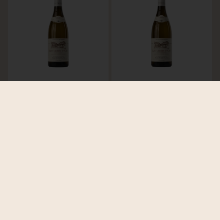
DOMAINE HENRI PRUDHON
DOMAINE HENRI PRUDHON
Saint-Aubin Blanc 1er
Saint-Aubin Blanc 1er
Cru Sur Gamay
Cru Les Perrieres
2022
2022
Frankrike
Bourgogne
Frankrike
Bourgogne
66
i lager
395
kr ex. moms
24
i lager
395
kr ex. moms
LÄGG TILL
LÄGG TILL