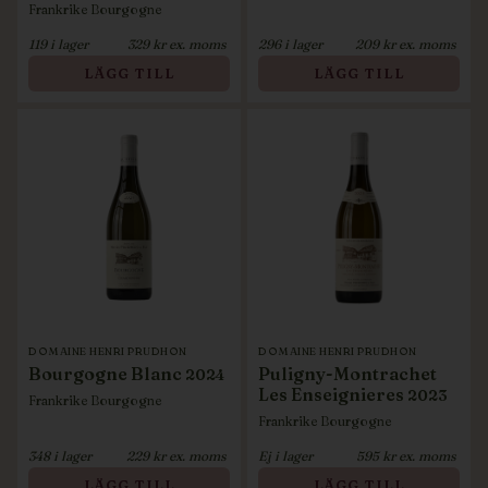
Frankrike
Bourgogne
119
i lager
329
kr ex. moms
296
i lager
209
kr ex. moms
LÄGG TILL
LÄGG TILL
DOMAINE HENRI PRUDHON
DOMAINE HENRI PRUDHON
Bourgogne Blanc
Puligny-Montrachet
2024
Les Enseignieres
2023
Frankrike
Bourgogne
Frankrike
Bourgogne
348
i lager
229
kr ex. moms
Ej i lager
595
kr ex. moms
LÄGG TILL
LÄGG TILL