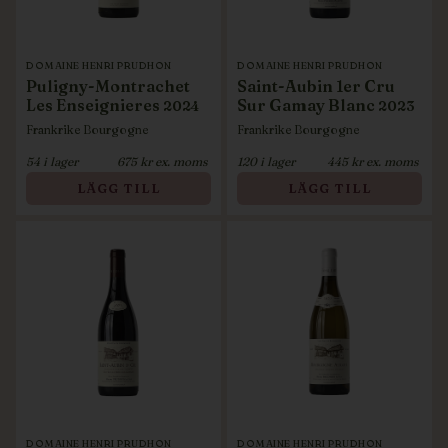
DOMAINE HENRI PRUDHON
DOMAINE HENRI PRUDHON
Puligny-Montrachet
Saint-Aubin 1er Cru
Les Enseignieres
Sur Gamay Blanc
2024
2023
Frankrike
Bourgogne
Frankrike
Bourgogne
54
i lager
675
kr ex. moms
120
i lager
445
kr ex. moms
LÄGG TILL
LÄGG TILL
DOMAINE HENRI PRUDHON
DOMAINE HENRI PRUDHON